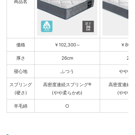
商品名
価格
￥102,300～
￥80,
厚さ
26cm
24
寝心地
ふつう
やや柔
スプリング
高密度連続スプリング
®
高密度連続
(硬さ)
(やや柔らかめ)
(やや柔
羊毛綿
○
−