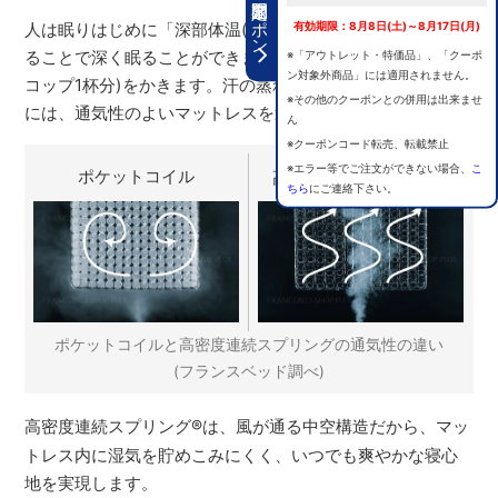
期間限定クーポン
有効期限：8月8日(土)～8月17日(月)
人は眠りはじめに「深部体温(カラダの内部の温度)」を下げ
※「アウトレット・特価品」、「クーポ
ることで深く眠ることができますが、その際に大量の汗(約
ン対象外商品」には適用されません。
コップ1杯分)をかきます。汗の蒸れを感じず快適に眠るため
※その他のクーポンとの併用は出来ませ
には、通気性のよいマットレスを選ぶことが重要です。
ん
※クーポンコード転売、転載禁止
※エラー等でご注文ができない場合、
こ
ポケットコイル
高密度連続スプリング
®
ちら
にご連絡下さい。
ポケットコイルと高密度連続スプリングの通気性の違い
(フランスベッド調べ)
高密度連続スプリング
®
は、風が通る中空構造だから、マッ
トレス内に湿気を貯めこみにくく、いつでも爽やかな寝心
地を実現します。