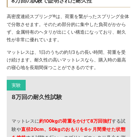
8万回の試験で証明された耐久性
高密度連続スプリング
®
は、荷重を繋がったスプリング全体
で分散させます。そのため部分的に集中した負荷がかから
ず、金属特有のヘタリが出にくい構造になっており、耐久
性が非常に優れています。
マットレスは、1日のうちの約1/3もの長い時間、荷重を受
け続けます。耐久性の高いマットレスなら、購入時の最高
の寝心地を長期間保つことができるのです。
実験
8万回の耐久性試験
マットレスに
約100kgの荷重をかけて8万回強打
する試
験や
直径20cm、50kgのおもりを6ヶ月間乗せた状態