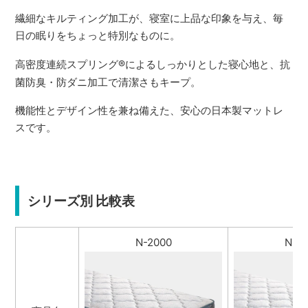
繊細なキルティング加工が、寝室に上品な印象を与え、毎
日の眠りをちょっと特別なものに。
高密度連続スプリング
®
によるしっかりとした寝心地と、抗
菌防臭・防ダニ加工で清潔さもキープ。
機能性とデザイン性を兼ね備えた、安心の日本製マットレ
スです。
シリーズ別 比較表
N-2000
N-1