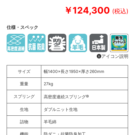
￥124,300
仕様・スペック
アイコン説明
サイズ
幅1400×長さ1950×厚さ260mm
重量
27kg
®
スプリング
高密度連続スプリング
生地
ダブルニット生地
詰物
羊毛綿
機能
防ダニ・抗菌防臭加工