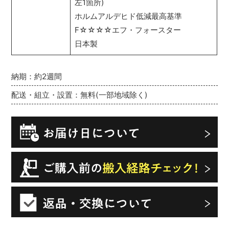
左1箇所)
ホルムアルデヒド低減最高基準
F☆☆☆☆エフ・フォースター
日本製
納期：約2週間
配送・組立・設置：無料(一部地域除く)