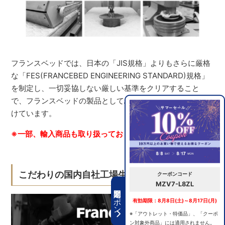
フランスベッドでは、日本の「JIS規格」よりもさらに厳格
な「FES(FRANCEBED ENGINEERING STANDARD)規格」
を制定し、一切妥協しない厳しい基準をクリアすること
で、フランスベッドの製品としてふさわしい品質を保ち続
けています。
※一部、輸入商品も取り扱っております。
こだわりの国内自社工場生産
クーポンコード
MZV7-L8ZL
期間限定クーポン
有効期限：8月8日(土)～8月17日(月)
※「アウトレット・特価品」、「クーポ
ン対象外商品」には適用されません。