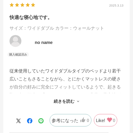
2025.3.13
快適な寝心地です。
サイズ：ワイドダブル
カラー：ウォールナット
no name
従来使用していたワイドダブルタイプのベッドより若干
広いこともさることながら、とにかくマットレスの硬さ
が自分の好みに完全にフィットしているようで、起きる
際に全く腰痛を感じることがなくなり、非常に寝心地が
続きを読む
良く満足しています。硬めのマットレスを選択して正解
でした。
参考になった
0
Like!
0