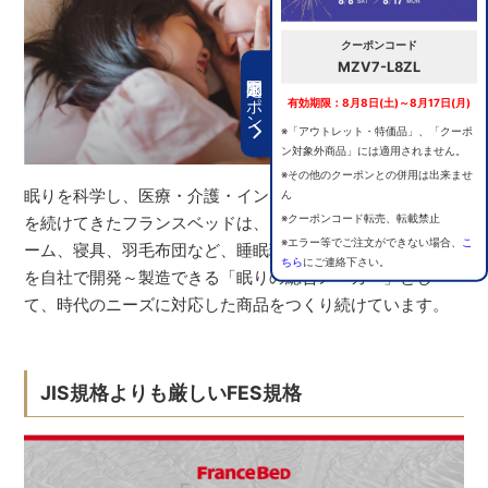
クーポンコード
MZV7-L8ZL
期間限定クーポン
有効期限：8月8日(土)～8月17日(月)
※「アウトレット・特価品」、「クーポ
ン対象外商品」には適用されません。
※その他のクーポンとの併用は出来ませ
眠りを科学し、医療・介護・インテリアの分野で研究開発
ん
※クーポンコード転売、転載禁止
を続けてきたフランスベッドは、マットレス、ベッドフレ
※エラー等でご注文ができない場合、
こ
ーム、寝具、羽毛布団など、睡眠環境をつくる全ての商品
ちら
にご連絡下さい。
を自社で開発～製造できる「眠りの総合メーカー」とし
て、時代のニーズに対応した商品をつくり続けています。
JIS規格よりも厳しいFES規格