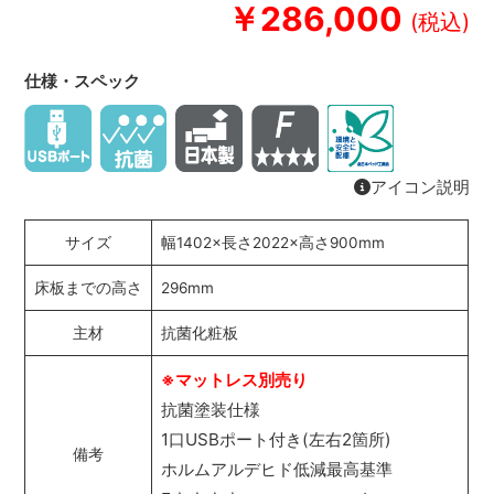
￥286,000
仕様・スペック
アイコン説明
サイズ
幅1402×長さ2022×高さ900mm
床板までの高さ
296mm
主材
抗菌化粧板
※マットレス別売り
抗菌塗装仕様
1口USBポート付き(左右2箇所)
備考
ホルムアルデヒド低減最高基準