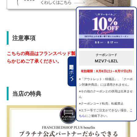
注意事項
こちらの商品はフランスベッド製品ではございません。あ
クーポンコード
らかじめご了承ください。
MZV7-L8ZL
期間限定クーポン
有効期限：8月8日(土)～8月17日(月)
※「アウトレット・特価品」、「クーポ
ン対象外商品」には適用されません。
※その他のクーポンとの併用は出来ませ
当店の特典
ん
※クーポンコード転売、転載禁止
※エラー等でご注文ができない場合、
こ
ちら
にご連絡下さい。