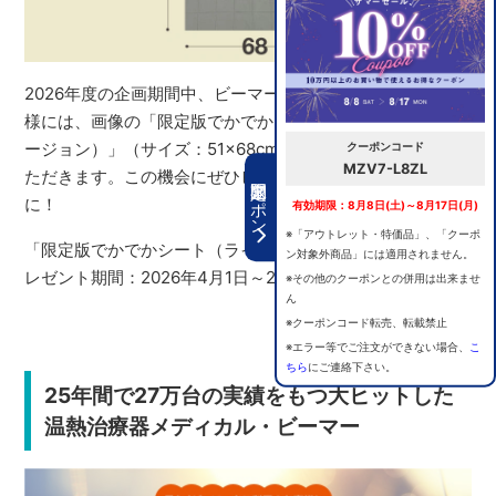
2026年度の企画期間中、ビーマーⅡシリーズ新規ご購入者
様には、画像の「限定版でかでかシート（ライトグレーバ
ージョン）」（サイズ：51×68cm）をプレゼントさせてい
クーポンコード
MZV7-L8ZL
ただきます。この機会にぜひビーマーⅡシリーズをご家庭
期間限定クーポン
に！
有効期限：8月8日(土)～8月17日(月)
※「アウトレット・特価品」、「クーポ
「限定版でかでかシート（ライトグレーバージョン）」プ
ン対象外商品」には適用されません。
レゼント期間：2026年4月1日～2027年3月31日まで
※その他のクーポンとの併用は出来ませ
ん
※クーポンコード転売、転載禁止
※エラー等でご注文ができない場合、
こ
ちら
にご連絡下さい。
25年間で27万台の実績をもつ大ヒットした
温熱治療器メディカル・ビーマー