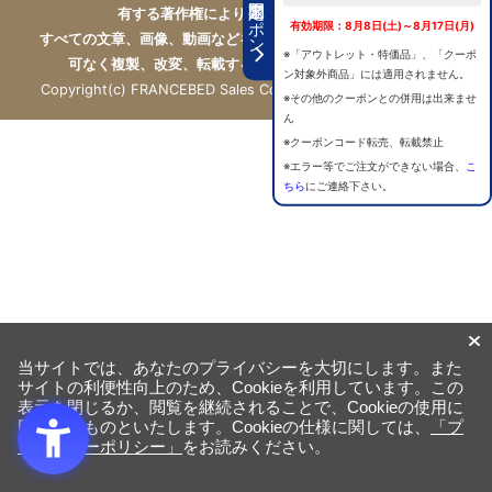
期間限定クーポン
有する著作権により保護されています。
有効期限：8月8日(土)～8月17日(月)
すべての文章、画像、動画などを、私的利用の範囲を超えて、許
※「アウトレット・特価品」、「クーポ
可なく複製、改変、転載することは禁じられています。
ン対象外商品」には適用されません。
Copyright(c) FRANCEBED Sales Co., ltd. All Rights Reserved.
※その他のクーポンとの併用は出来ませ
ん
※クーポンコード転売、転載禁止
※エラー等でご注文ができない場合、
こ
ちら
にご連絡下さい。
当サイトでは、あなたのプライバシーを大切にします。また
サイトの利便性向上のため、Cookieを利用しています。この
表示を閉じるか、閲覧を継続されることで、Cookieの使用に
同意するものといたします。Cookieの仕様に関しては、
「プ
ライバシーポリシー」
をお読みください。