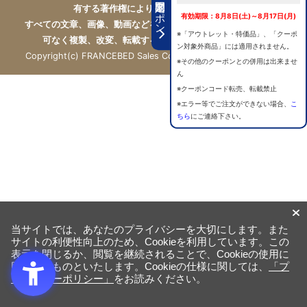
期間限定クーポン
有する著作権により保護されています。
有効期限：8月8日(土)～8月17日(月)
すべての文章、画像、動画などを、私的利用の範囲を超えて、許
※「アウトレット・特価品」、「クーポ
可なく複製、改変、転載することは禁じられています。
ン対象外商品」には適用されません。
Copyright(c) FRANCEBED Sales Co., ltd. All Rights Reserved.
※その他のクーポンとの併用は出来ませ
ん
※クーポンコード転売、転載禁止
※エラー等でご注文ができない場合、
こ
ちら
にご連絡下さい。
当サイトでは、あなたのプライバシーを大切にします。また
サイトの利便性向上のため、Cookieを利用しています。この
表示を閉じるか、閲覧を継続されることで、Cookieの使用に
同意するものといたします。Cookieの仕様に関しては、
「プ
ライバシーポリシー」
をお読みください。