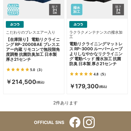
こだわりのブレスエアー入り
ラクラクメンテナンスの撥水加
工
【在庫限り】 電動リクライニ
電動リクライニングマットレ
ング RP-2000BAE ブレスエ
ス RP-3000 ルーパームーブ
アー内蔵 リモコンで無段階角
よりしなやかなリクライニン
度調整 抗菌防臭加工 日本製
グ 電動ベッド 撥水加工 抗菌
厚さ21センチ
防臭 日本製 厚さ21センチ
5.0
（3）
4.8
（5）
￥214,500
￥179,300
2
件あります
OFFICIAL SNS