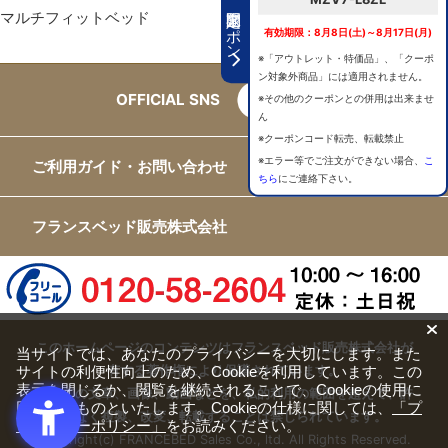
期間限定クーポン
マルチフィットベッド
有効期限：8月8日(土)～8月17日(月)
※「アウトレット・特価品」、「クーポ
ン対象外商品」には適用されません。
OFFICIAL SNS
※その他のクーポンとの併用は出来ませ
ん
※クーポンコード転売、転載禁止
※エラー等でご注文ができない場合、
こ
ご利用ガイド・お問い合わせ
ちら
にご連絡下さい。
フランスベッド販売株式会社
このホームページのコンテンツはフランスベッド販売株式会社が
当サイトでは、あなたのプライバシーを大切にします。また
有する著作権により保護されています。
サイトの利便性向上のため、Cookieを利用しています。この
表示を閉じるか、閲覧を継続されることで、Cookieの使用に
すべての文章、画像、動画などを、私的利用の範囲を超えて、許
同意するものといたします。Cookieの仕様に関しては、
「プ
可なく複製、改変、転載することは禁じられています。
ライバシーポリシー」
をお読みください。
Copyright(c) FRANCEBED Sales Co., ltd. All Rights Reserved.