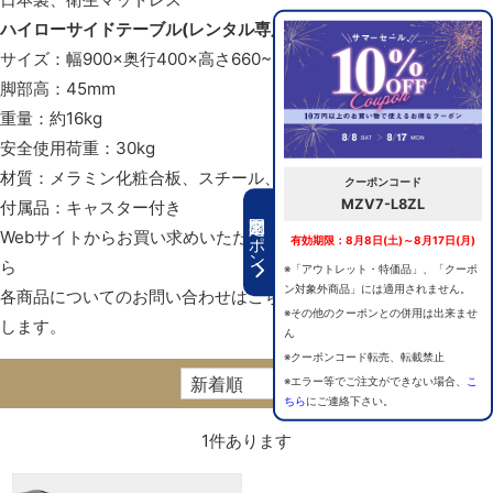
ハイローサイドテーブル(レンタル専用)
サイズ：幅900×奥行400×高さ660~980mm
脚部高：45mm
重量：約16kg
安全使用荷重：30kg
材質：メラミン化粧合板、スチール、アルミ
クーポンコード
MZV7-L8ZL
付属品：キャスター付き
期間限定クーポン
Webサイトからお買い求めいただけるサイドテーブルなどは
こち
有効期限：8月8日(土)～8月17日(月)
ら
※「アウトレット・特価品」、「クーポ
ン対象外商品」には適用されません。
各商品についてのお問い合わせは
こちらのサイト
からお願いいた
※その他のクーポンとの併用は出来ませ
します。
ん
※クーポンコード転売、転載禁止
※エラー等でご注文ができない場合、
こ
ちら
にご連絡下さい。
1
件あります