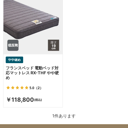
フランスベッド 電動ベッド対
応マットレス RX-THF やや硬
め
5.0
（2）
￥118,800
1
件あります