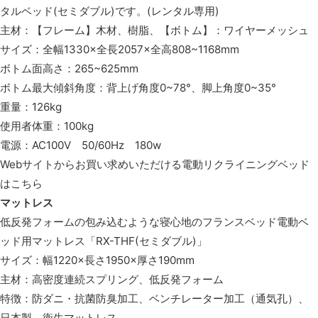
タルベッド(セミダブル)です。(レンタル専用)
主材：【フレーム】木材、樹脂、【ボトム】：ワイヤーメッシュ
サイズ：全幅1330×全長2057×全高808~1168mm
ボトム面高さ：265~625mm
ボトム最大傾斜角度：背上げ角度0~78°、脚上角度0~35°
重量：126kg
使用者体重：100kg
電源：AC100V 50/60Hz 180w
Webサイトからお買い求めいただける電動リクライニングベッド
は
こちら
マットレス
低反発フォームの包み込むような寝心地のフランスベッド電動ベ
ッド用マットレス「RX-THF(セミダブル)」
サイズ：幅1220×長さ1950×厚さ190mm
主材：高密度連続スプリング、低反発フォーム
特徴：防ダニ・抗菌防臭加工、ベンチレーター加工（通気孔）、
日本製、衛生マットレス