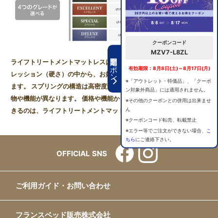
クーポンコード
MZV7-L8ZL
期間限定クーポン
ライフトリートメントマットレスは、4つのグレード、3つのコンプ
有効期限：8月8日(土)～8月17日(月)
レッション（硬さ）の中から、お好みのマットレスをお選びいただけ
※「アウトレット・特価品」、「クーポ
ます。 スプリングの構造は高密度連続スプリングのまま、各種詰め
ン対象外商品」には適用されません。
物や機能が異なります。 価格や機能からマットレスを選ぶことがで
※その他のクーポンとの併用は出来ませ
ん
きるのは、ライフトリートメントマットレスの大きな特徴です。
※クーポンコード転売、転載禁止
※エラー等でご注文ができない場合、
こ
ちら
にご連絡下さい。
OFFICIAL SNS
ご利用ガイド・お問い合わせ
フランスベッド販売株式会社