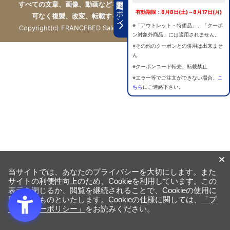
期間限定クーポン
すべての文章、画像、動画などを、私的利用の範囲を超えて、許
有効期限：8月8日(土)～8月17日(月)
可なく複製、改変、転載することは禁じられています。
※「アウトレット・特価品」、「クーポ
Copyright(c) FRANCEBED Sales Co., ltd. All Rights Reserved.
ン対象外商品」には適用されません。
※その他のクーポンとの併用は出来ませ
ん
※クーポンコード転売、転載禁止
※エラー等でご注文ができない場合、
こ
ちら
にご連絡下さい。
当サイトでは、あなたのプライバシーを大切にします。また
サイトの利便性向上のため、Cookieを利用しています。この
表示を閉じるか、閲覧を継続されることで、Cookieの使用に
同意するものといたします。Cookieの仕様に関しては、
「プ
ライバシーポリシー」
をお読みください。