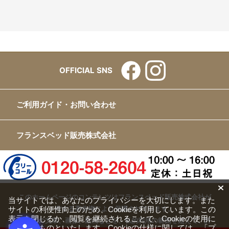
OFFICIAL SNS
ご利用ガイド・お問い合わせ
フランスベッド販売株式会社
このホームページのコンテンツはフランスベッド販売株式会社が
当サイトでは、あなたのプライバシーを大切にします。また
有する著作権により保護されています。
サイトの利便性向上のため、Cookieを利用しています。この
表示を閉じるか、閲覧を継続されることで、Cookieの使用に
すべての文章、画像、動画などを、私的利用の範囲を超えて、許
同意するものといたします。Cookieの仕様に関しては、
「プ