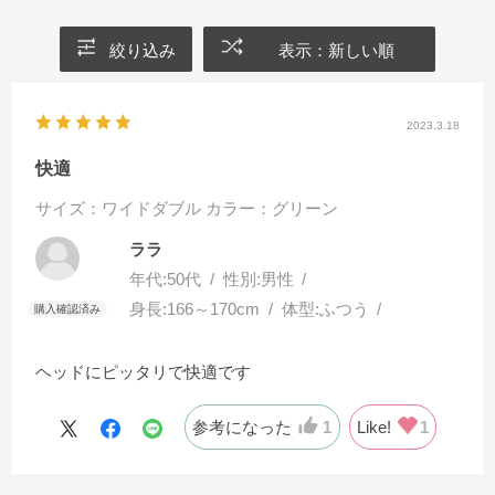
絞り込み
表示：新しい順
2023.3.18
快適
サイズ：ワイドダブル
カラー：グリーン
ララ
年代:
50代
性別:
男性
身長:
166～170cm
体型:
ふつう
ヘッドにピッタリで快適です
参考になった
1
Like!
1