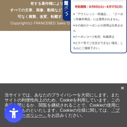
期間限定クーポン
有する著作権により保護されています。
有効期限：8月8日(土)～8月17日(月)
すべての文章、画像、動画などを、私的利用の範囲を超えて、許
※「アウトレット・特価品」、「クーポ
可なく複製、改変、転載することは禁じられています。
ン対象外商品」には適用されません。
Copyright(c) FRANCEBED Sales Co., ltd. All Rights Reserved.
※その他のクーポンとの併用は出来ませ
ん
※クーポンコード転売、転載禁止
※エラー等でご注文ができない場合、
こ
ちら
にご連絡下さい。
当サイトでは、あなたのプライバシーを大切にします。また
サイトの利便性向上のため、Cookieを利用しています。この
表示を閉じるか、閲覧を継続されることで、Cookieの使用に
同意するものといたします。Cookieの仕様に関しては、
「プ
ライバシーポリシー」
をお読みください。