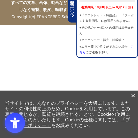
期間限定クーポン
すべての文章、画像、動画などを、私的利用の範囲を超えて、許
有効期限：8月8日(土)～8月17日(月)
可なく複製、改変、転載することは禁じられています。
※「アウトレット・特価品」、「クーポ
Copyright(c) FRANCEBED Sales Co., ltd. All Rights Reserved.
ン対象外商品」には適用されません。
※その他のクーポンとの併用は出来ませ
ん
※クーポンコード転売、転載禁止
※エラー等でご注文ができない場合、
こ
ちら
にご連絡下さい。
当サイトでは、あなたのプライバシーを大切にします。また
サイトの利便性向上のため、Cookieを利用しています。この
表示を閉じるか、閲覧を継続されることで、Cookieの使用に
同意するものといたします。Cookieの仕様に関しては、
「プ
ライバシーポリシー」
をお読みください。