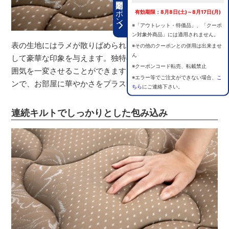
期間限定クーポン
有効期限：8月8日(土)～8月17日(月)
※「アウトレット・特価品」、「クーポ
ン対象外商品」には適用されません。
表の生地にはラメが散りばめられていることで、光を反射
※その他のクーポンとの併用は出来ませ
ん
して豪華な印象を与えます。独特の輝きを放ち、部屋の雰
※クーポンコード転売、転載禁止
囲気を一変させることができます。高級感あふれるデザイ
※エラー等でご注文ができない場合、
こ
ンで、お部屋に華やかさをプラスすることができます。
ちら
にご連絡下さい。
連続キルトでしっかりとした包み込み