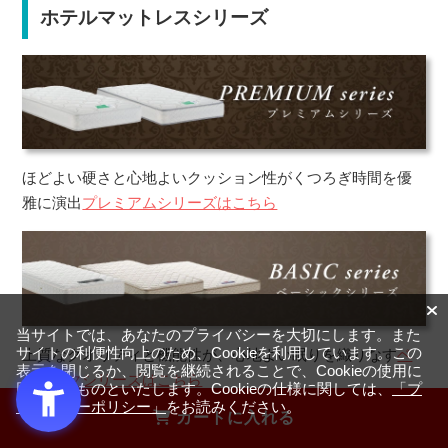
ホテルマットレスシリーズ
ほどよい硬さと心地よいクッション性がくつろぎ時間を優
雅に演出
プレミアムシリーズはこちら
当サイトでは、あなたのプライバシーを大切にします。また
サイトの利便性向上のため、Cookieを利用しています。この
上質なクオリティと機能性が、心地よい眠りを織りなす
ベ
表示を閉じるか、閲覧を継続されることで、Cookieの使用に
ーシックシリーズはこちら
同意するものといたします。Cookieの仕様に関しては、
「プ
ライバシーポリシー」
をお読みください。
カートに入れる