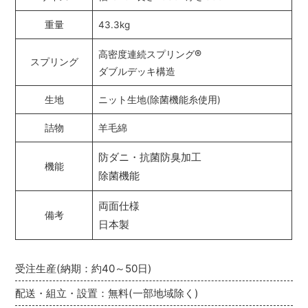
重量
43.3kg
®
高密度連続スプリング
スプリング
ダブルデッキ構造
生地
ニット生地(除菌機能糸使用)
詰物
羊毛綿
防ダニ・抗菌防臭加工
機能
除菌機能
両面仕様
備考
日本製
受注生産(納期：約40～50日)
配送・組立・設置：無料(一部地域除く)