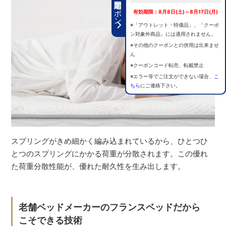
期間限定クーポン
有効期限：8月8日(土)～8月17日(月)
※「アウトレット・特価品」、「クーポ
ン対象外商品」には適用されません。
※その他のクーポンとの併用は出来ませ
ん
※クーポンコード転売、転載禁止
※エラー等でご注文ができない場合、
こ
ちら
にご連絡下さい。
スプリングがきめ細かく編み込まれているから、ひとつひ
とつのスプリングにかかる荷重が分散されます。この優れ
た荷重分散性能が、優れた耐久性を生み出します。
老舗ベッドメーカーのフランスベッドだから
こそできる技術