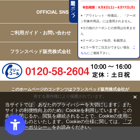
期間限定クーポン
有効期限：8月8日(土)～8月17日(月)
OFFICIAL SNS
※「アウトレット・特価品」、「クーポ
ン対象外商品」には適用されません。
※その他のクーポンとの併用は出来ませ
ご利用ガイド・お問い合わせ
ん
※クーポンコード転売、転載禁止
※エラー等でご注文ができない場合、
こ
フランスベッド販売株式会社
ちら
にご連絡下さい。
このホームページのコンテンツはフランスベッド販売株式会社が
有する著作権により保護されています。
すべての文章、画像、動画などを、私的利用の範囲を超えて、許
当サイトでは、あなたのプライバシーを大切にします。また
サイトの利便性向上のため、Cookieを利用しています。この
可なく複製、改変、転載することは禁じられています。
表示を閉じるか、閲覧を継続されることで、Cookieの使用に
Copyright(c) FRANCEBED Sales Co., ltd. All Rights Reserved.
同意するものといたします。Cookieの仕様に関しては、
「プ
ライバシーポリシー」
をお読みください。