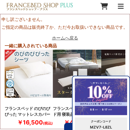
申し訳ございません。
ご指定の商品は販売終了か、ただ今お取扱いできない商品です。
ホームへ戻る
一緒に購入されている商品
フランスベッド のびのび
フランスベッド 電動ベッ
フランスベッド 
ぴった マットレスカバー
ド用 寝装品 スターター…
ランフロートピ
￥16,500
￥44,000
￥22,
クーポンコード
MZV7-L8ZL