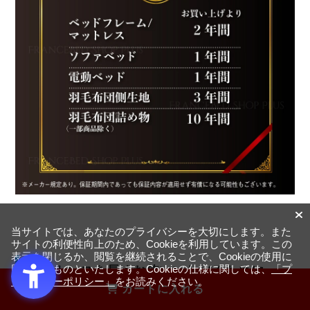
当サイトでは、あなたのプライバシーを大切にします。また
サイトの利便性向上のため、Cookieを利用しています。この
表示を閉じるか、閲覧を継続されることで、Cookieの使用に
マットレスを長くお使いいただくために
同意するものといたします。Cookieの仕様に関しては、
「プ
ライバシーポリシー」
をお読みください。
カートに入れる
マットレスの寿命はおおよそ8～10年と言われており、特に