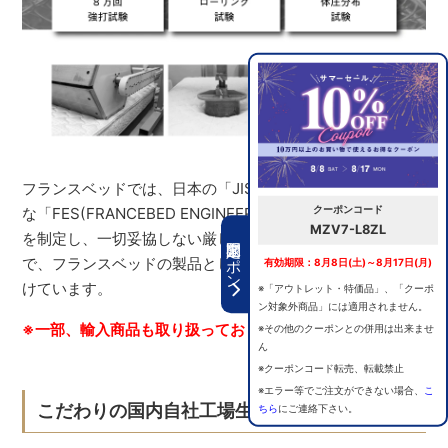
フランスベッドでは、日本の「JIS規格」よりもさらに厳格
クーポンコード
な「FES(FRANCEBED ENGINEERING STANDARD)規格」
MZV7-L8ZL
を制定し、一切妥協しない厳しい基準をクリアすること
期間限定クーポン
で、フランスベッドの製品としてふさわしい品質を保ち続
有効期限：8月8日(土)～8月17日(月)
けています。
※「アウトレット・特価品」、「クーポ
ン対象外商品」には適用されません。
※一部、輸入商品も取り扱っております。
※その他のクーポンとの併用は出来ませ
ん
※クーポンコード転売、転載禁止
※エラー等でご注文ができない場合、
こ
こだわりの国内自社工場生産
ちら
にご連絡下さい。