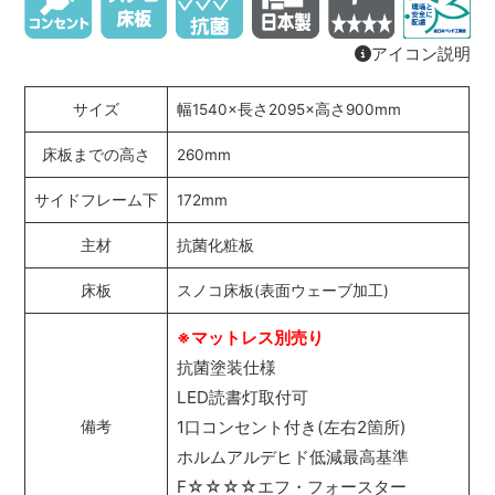
アイコン説明
サイズ
幅1540×長さ2095×高さ900mm
床板までの高さ
260mm
サイドフレーム下
172mm
主材
抗菌化粧板
床板
スノコ床板(表面ウェーブ加工)
※マットレス別売り
抗菌塗装仕様
LED読書灯取付可
1口コンセント付き(左右2箇所)
備考
ホルムアルデヒド低減最高基準
F☆☆☆☆エフ・フォースター