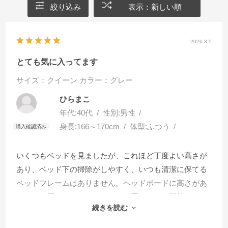
絞り込み
表示：新しい順
2026.3.5
とても気に入ってます
サイズ：クイーン
カラー：グレー
ひらまこ
年代:
40代
性別:
男性
身長:
166～170cm
体型:
ふつう
いくつもベッドを見ましたが、これほど丁度よい高さが
あり、ベッド下の掃除がしやすく、いつも清潔に保てる
ベッドフレームはありません。ヘッドボードに高さがあ
るため、厚いコイルマットレスを置くことも可能です。
続きを読む
ヘッドボードにはスマホスタンド、コンセントがあり就
寝時のスマホの充電にも困りません。