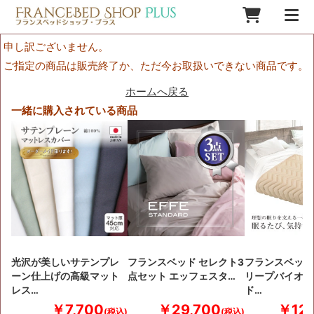
申し訳ございません。
ご指定の商品は販売終了か、ただ今お取扱いできない商品です。
ホームへ戻る
一緒に購入されている商品
光沢が美しいサテンプレ
フランスベッド セレクト3
フランスベッド
ーン仕上げの高級マット
点セット エッフェスタ…
リープバイオベ
レス…
ド…
￥7,700
￥29,700
￥12,