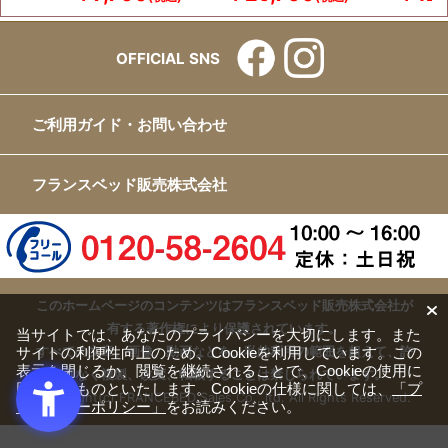
OFFICIAL SNS
ご利用ガイド・お問い合わせ
フランスベッド販売株式会社
このホームページのコンテンツはフランスベッド販売株式会社が
有する著作権により保護されています。
当サイトでは、あなたのプライバシーを大切にします。また
サイトの利便性向上のため、Cookieを利用しています。この
すべての文章、画像、動画などを、私的利用の範囲を超えて、許
表示を閉じるか、閲覧を継続されることで、Cookieの使用に
可なく複製、改変、転載することは禁じられています。
同意するものといたします。Cookieの仕様に関しては、
「プ
Copyright(c) FRANCEBED Sales Co., ltd. All Rights Reserved.
ライバシーポリシー」
をお読みください。