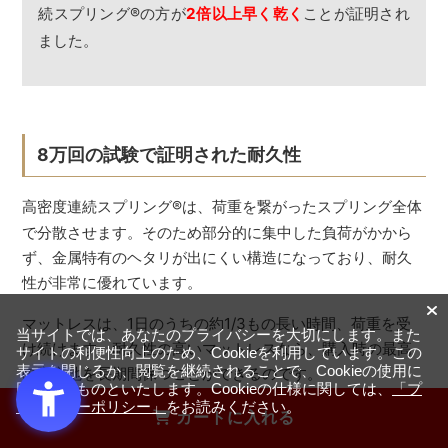
続スプリング
®
の方が
2倍以上早く乾く
ことが証明され
ました。
8万回の試験で証明された耐久性
高密度連続スプリング
®
は、荷重を繋がったスプリング全体
で分散させます。そのため部分的に集中した負荷がかから
ず、金属特有のヘタリが出にくい構造になっており、耐久
性が非常に優れています。
マットレスは、1日のうちの約1/3もの長い時間、荷重を受
当サイトでは、あなたのプライバシーを大切にします。また
け続けます。耐久性の高いマットレスなら、購入時の最高
サイトの利便性向上のため、Cookieを利用しています。この
表示を閉じるか、閲覧を継続されることで、Cookieの使用に
の寝心地を長期間保つことができるのです。
同意するものといたします。Cookieの仕様に関しては、
「プ
ライバシーポリシー」
をお読みください。
カートに入れる
実験