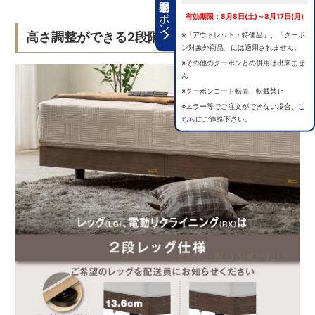
期間限定クーポン
有効期限：8月8日(土)～8月17日(月)
高さ調整ができる2段階レッグ仕様
※「アウトレット・特価品」、「クーポ
ン対象外商品」には適用されません。
※その他のクーポンとの併用は出来ませ
ん
※クーポンコード転売、転載禁止
※エラー等でご注文ができない場合、
こ
ちら
にご連絡下さい。