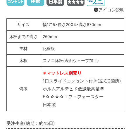
アイコン説明
サイズ
幅1715×長さ2004×高さ870mm
床板までの高さ
260mm
主材
化粧板
床板
スノコ床板(表面ウェーブ加工)
※マットレス別売り
1口スライドコンセント付き(左右2箇所)
ホルムアルデヒド低減最高基準
備考
F☆☆☆☆エフ・フォースター
日本製
受注生産(納期：約45日)