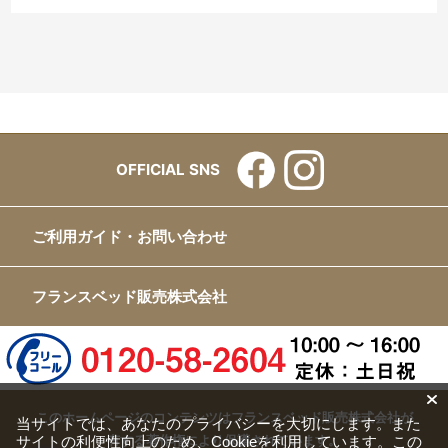
自分にとっては高額なお買い物だったため現物を確認し
たかったのですが、ショールームに足を運ぶことができ
ないためネットで注文させて頂いた次第です。
やっとの思いで購入したベッドですので、今後少しずつ
愛着が湧くことを期待して大切にしていきたいと思いま
す。
OFFICIAL SNS
貴社さまの今後のご参考にして頂ければと思い
あえて苦言を投稿させて頂きました。
ご利用ガイド・お問い合わせ
申し訳ございません。
フランスベッド販売株式会社
また利用させて頂く際はどうぞよろしくお願い致しま
す。
この度はお世話になりありがとうございました。
このホームページのコンテンツはフランスベッド販売株式会社が
当サイトでは、あなたのプライバシーを大切にします。また
有する著作権により保護されています。
サイトの利便性向上のため、Cookieを利用しています。この