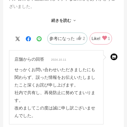
ざいました。
続きを読む
１つだけ残念に思うことがありお伝えさせて頂きます。
メールで以下のやり取りがございました。
参考になった
2
Like!
1
ベッドボードの中心にある５本のラインは
溝のような装飾、又は金属のような装飾が付いているも
店舗からの回答
のでしょうか。
2024.10.11
せっかくお問い合わせいただきましたにも
お問い合わせいただいたディーレクトスでございます
関わらず、誤った情報をお伝えいたしまし
が、
たこと深くお詫び申し上げます。
ヘッドボード部分の５本のラインは
社内で共有し、再発防止に努めてまいりま
溝となっているデザインでございます。
す。
改めましてこの度は誠に申し訳ございませ
金属の装飾は苦手なため確認させて頂き購入致しました
んでした。
が、残念ながら金属の装飾がついたものでした。