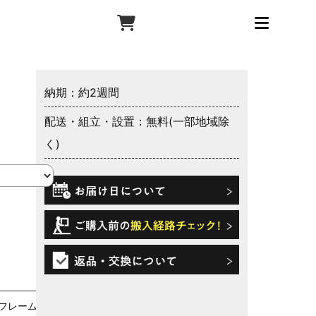
納期：約2週間
配送・組立・設置：無料(一部地域除
く)
ドフレーム)