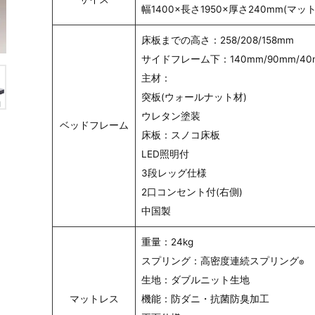
幅1400×長さ1950×厚さ240mm(マッ
床板までの高さ：258/208/158mm
サイドフレーム下：140mm/90mm/40
主材：
突板(ウォールナット材)
ウレタン塗装
ベッドフレーム
床板：スノコ床板
LED照明付
3段レッグ仕様
2口コンセント付(右側)
中国製
重量：24kg
スプリング：高密度連続スプリング
®
生地：ダブルニット生地
マットレス
機能：防ダニ・抗菌防臭加工