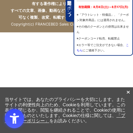
期間限定クーポン
有する著作権により保護されています。
有効期限：8月8日(土)～8月17日(月)
すべての文章、画像、動画などを、私的利用の範囲を超えて、許
※「アウトレット・特価品」、「クーポ
可なく複製、改変、転載することは禁じられています。
ン対象外商品」には適用されません。
Copyright(c) FRANCEBED Sales Co., ltd. All Rights Reserved.
※その他のクーポンとの併用は出来ませ
ん
※クーポンコード転売、転載禁止
※エラー等でご注文ができない場合、
こ
ちら
にご連絡下さい。
当サイトでは、あなたのプライバシーを大切にします。また
サイトの利便性向上のため、Cookieを利用しています。この
表示を閉じるか、閲覧を継続されることで、Cookieの使用に
同意するものといたします。Cookieの仕様に関しては、
「プ
ライバシーポリシー」
をお読みください。