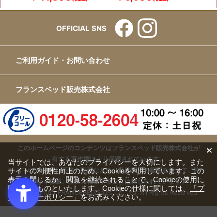
OFFICIAL SNS
ご利用ガイド・お問い合わせ
フランスベッド販売株式会社
このホームページのコンテンツはフランスベッド販売株式会社が
有する著作権により保護されています。
当サイトでは、あなたのプライバシーを大切にします。また
サイトの利便性向上のため、Cookieを利用しています。この
すべての文章、画像、動画などを、私的利用の範囲を超えて、許
表示を閉じるか、閲覧を継続されることで、Cookieの使用に
可なく複製、改変、転載することは禁じられています。
同意するものといたします。Cookieの仕様に関しては、
「プ
Copyright(c) FRANCEBED Sales Co., ltd. All Rights Reserved.
ライバシーポリシー」
をお読みください。