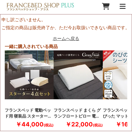
申し訳ございません。
ご指定の商品は販売終了か、ただ今お取扱いできない商品です。
ホームへ戻る
一緒に購入されている商品
フランスベッド 電動ベッ
フランスベッド まくら グ
フランスベッド
ド用 寝装品 スターター…
ランフロートピロー 電…
ぴった マット
￥44,000
￥22,000
￥16,