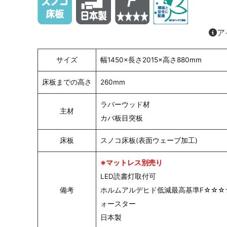
ア
サイズ
幅1450×長さ2015×高さ880mm
床板までの高さ
260mm
ラバーウッド材
主材
カバ板目突板
床板
スノコ床板(表面ウェーブ加工)
※マットレス別売り
LED読書灯取付可
備考
ホルムアルデヒド低減最高基準F☆☆☆
ォースター
日本製