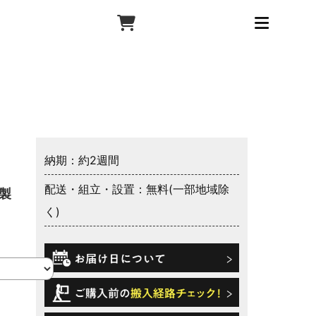
納期：約2週間
配送・組立・設置：無料(一部地域除
製
く)