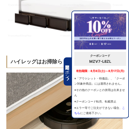
クーポンコード
ハイレッグはお掃除らくらく
MZV7-L8ZL
期間限定クーポン
有効期限：8月8日(土)～8月17日(月)
※「アウトレット・特価品」、「クーポ
ン対象外商品」には適用されません。
※その他のクーポンとの併用は出来ませ
ん
※クーポンコード転売、転載禁止
※エラー等でご注文ができない場合、
こ
ちら
にご連絡下さい。