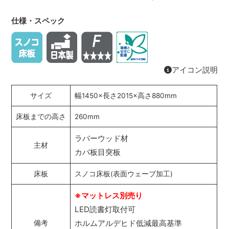
仕様・スペック
アイコン説明
サイズ
幅1450×長さ2015×高さ880mm
床板までの高さ
260mm
ラバーウッド材
主材
カバ板目突板
床板
スノコ床板(表面ウェーブ加工)
※マットレス別売り
LED読書灯取付可
ホルムアルデヒド低減最高基準
備考