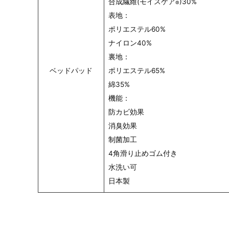
合成繊維(モイスケア
)30%
®
表地：
ポリエステル60%
ナイロン40%
裏地：
ベッドパッド
ポリエステル65%
綿35%
機能：
防カビ効果
消臭効果
制菌加工
4角滑り止めゴム付き
水洗い可
日本製