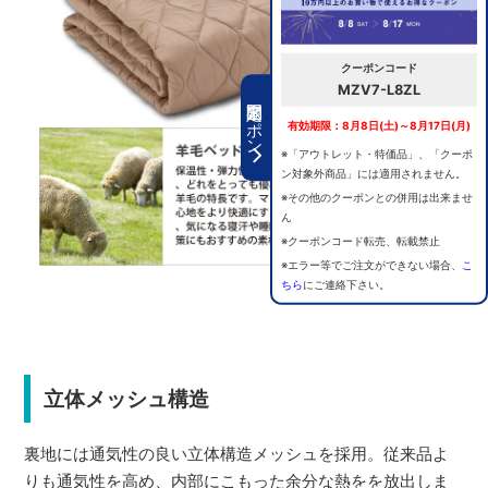
クーポンコード
MZV7-L8ZL
期間限定クーポン
有効期限：8月8日(土)～8月17日(月)
※「アウトレット・特価品」、「クーポ
ン対象外商品」には適用されません。
※その他のクーポンとの併用は出来ませ
ん
※クーポンコード転売、転載禁止
※エラー等でご注文ができない場合、
こ
ちら
にご連絡下さい。
立体メッシュ構造
裏地には通気性の良い立体構造メッシュを採用。従来品よ
りも通気性を高め、内部にこもった余分な熱をを放出しま