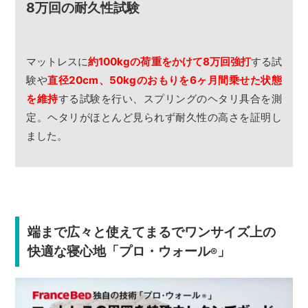
8万回の耐久性試験
マットレスに
約100kgの荷重をかけて8万回強打
する試
験や
直径20cm、50kgのおもりを6ヶ月間乗せた状態
を維持
する試験を行い、スプリングのヘタリ具合を測
定。ヘタリがほとんど見られず耐久性の高さを証明し
ました。
端まで広々と使えてまるでワンサイズ上の
快適な寝心地「プロ・ウォール
」
®