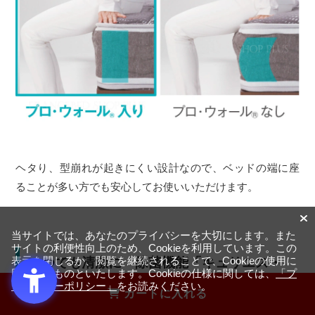
ヘタり、型崩れが起きにくい設計なので、ベッドの端に座
ることが多い方でも安心してお使いいただけます。
当サイトでは、あなたのプライバシーを大切にします。また
サイトの利便性向上のため、Cookieを利用しています。この
いつでも清潔に 除菌機能「キュリエス・
表示を閉じるか、閲覧を継続されることで、Cookieの使用に
同意するものといたします。Cookieの仕様に関しては、
「プ
エージー
」
®
ライバシーポリシー」
をお読みください。
カートに入れる