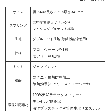
サイズ
幅1540×長さ2050×厚さ340mm
®
高密度連続スプリング
スプリング
マイクロダブルデッキ構造
生地
ダブルニット生地(除菌機能糸使用)
プロ・ウォール
®
仕様
仕様
モアリー
®
N仕様
キルト
ジャンプキルト
防ダニ・抗菌防臭加工
機能
除菌効果(キュリエス・エージー
®
)
100%天然ラテックスフォーム
テンセル
™
繊維綿
環境対応素材
海洋プラスチック対策再生ポリエステル