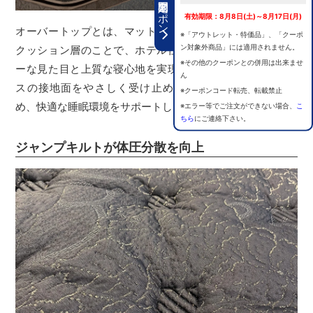
期間限定クーポン
有効期限：8月8日(土)～8月17日(月)
オーバートップとは、マットレス本体の上部に設けられた
※「アウトレット・特価品」、「クーポ
ン対象外商品」には適用されません。
クッション層のことで、ホテル仕様のようなラグジュアリ
※その他のクーポンとの併用は出来ませ
ーな見た目と上質な寝心地を実現します。身体とマットレ
ん
スの接地面をやさしく受け止めることで体圧分散性を高
※クーポンコード転売、転載禁止
め、快適な睡眠環境をサポートします。
※エラー等でご注文ができない場合、
こ
ちら
にご連絡下さい。
ジャンプキルトが体圧分散を向上