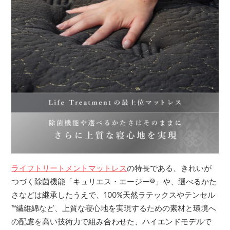
ライフトリートメントマットレス
の特長である、きれいが
つづく除菌機能「キュリエス・エージー
®
」や、選べるかた
さなどは継承したうえで、100%天然ラテックスやテンセル
™
繊維綿など、上質な寝心地を実現するための素材と環境へ
の配慮を高い技術力で組み合わせた、ハイエンドモデルで