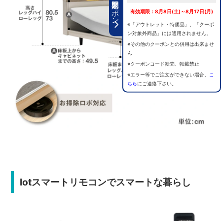
期間限定クーポン
有効期限：8月8日(土)～8月17日(月)
※「アウトレット・特価品」、「クーポ
ン対象外商品」には適用されません。
※その他のクーポンとの併用は出来ませ
ん
※クーポンコード転売、転載禁止
※エラー等でご注文ができない場合、
こ
ちら
にご連絡下さい。
Iotスマートリモコンでスマートな暮らし