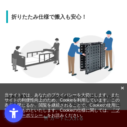
折りたたみ仕様で搬入も安心！
当サイトでは、あなたのプライバシーを大切にします。また
従来の電動ベッドは、ほぼ完成した状態で搬入するため、
サイトの利便性向上のため、Cookieを利用しています。この
階段やエレベーター、狭い通路や廊下などを通れず搬入出
表示を閉じるか、閲覧を継続されることで、Cookieの使用に
同意するものといたします。Cookieの仕様に関しては、
「プ
来ないことがありました。
ライバシーポリシー」
をお読みください。
カートに入れる
しかし、薄型電動ユニットなら折りたたんでコンパクトに