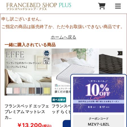
申し訳ございません。
ご指定の商品は販売終了か、ただ今お取扱いできない商品です。
ホームへ戻る
一緒に購入されている商品
フランスベッド エッフェ
フランスベッド ベッドパ
LTレガシー エ
プレミアム マットレス
ッド らくピタLTフィッ…
ート 日本製高
カ…
クーポンコード
￥13,200
￥41,800
￥355,
MZV7-L8ZL