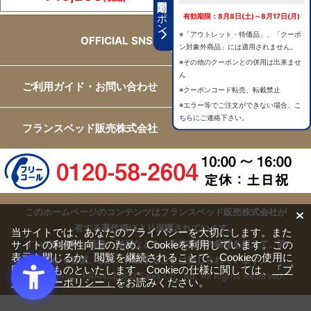
期間限定クーポン
有効期限：8月8日(土)～8月17日(月)
※「アウトレット・特価品」、「クーポ
OFFICIAL SNS
ン対象外商品」には適用されません。
※その他のクーポンとの併用は出来ませ
ん
ご利用ガイド・お問い合わせ
※クーポンコード転売、転載禁止
※エラー等でご注文ができない場合、
こ
ちら
にご連絡下さい。
フランスベッド販売株式会社
このホームページのコンテンツはフランスベッド販売株式会社が
有する著作権により保護されています。
当サイトでは、あなたのプライバシーを大切にします。また
サイトの利便性向上のため、Cookieを利用しています。この
すべての文章、画像、動画などを、私的利用の範囲を超えて、許
表示を閉じるか、閲覧を継続されることで、Cookieの使用に
可なく複製、改変、転載することは禁じられています。
同意するものといたします。Cookieの仕様に関しては、
「プ
Copyright(c) FRANCEBED Sales Co., ltd. All Rights Reserved.
ライバシーポリシー」
をお読みください。