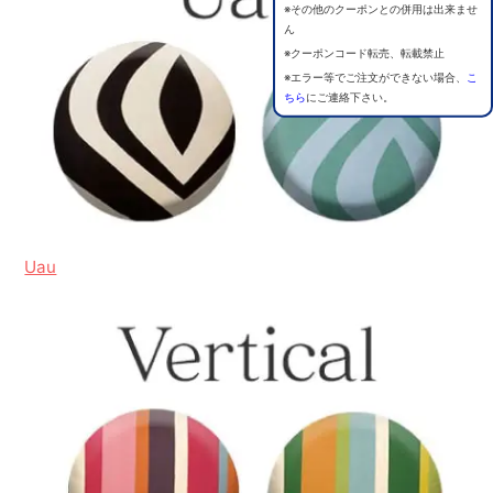
※その他のクーポンとの併用は出来ませ
ん
※クーポンコード転売、転載禁止
※エラー等でご注文ができない場合、
こ
ちら
にご連絡下さい。
Uau