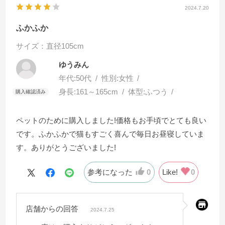
2024.7.20
ふかふか
サイズ：直径105cm
ゆうみん
年代:
50代
性別:
女性
身長:
161～165cm
体型:
ふつう
ペットのために購入しました!価格もお手頃でとても良い
です。ふかふかで猫もすごく喜んで毎日お昼寝していま
す。ありがとうございました!
参考になった
0
Like!
0
店舗からの回答
2024.7.25