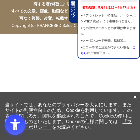
期間限定クーポン
有する著作権により保護されています。
有効期限：8月8日(土)～8月17日(月)
すべての文章、画像、動画などを、私的利用の範囲を超えて、許
※「アウトレット・特価品」、「クーポ
可なく複製、改変、転載することは禁じられています。
ン対象外商品」には適用されません。
Copyright(c) FRANCEBED Sales Co., ltd. All Rights Reserved.
※その他のクーポンとの併用は出来ませ
ん
※クーポンコード転売、転載禁止
※エラー等でご注文ができない場合、
こ
ちら
にご連絡下さい。
当サイトでは、あなたのプライバシーを大切にします。また
サイトの利便性向上のため、Cookieを利用しています。この
表示を閉じるか、閲覧を継続されることで、Cookieの使用に
同意するものといたします。Cookieの仕様に関しては、
「プ
ライバシーポリシー」
をお読みください。