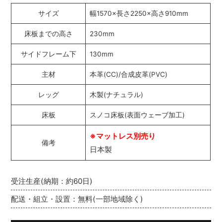
サイズ
幅1570×長さ2250×高さ910mm
床板までの高さ
230mm
サイドフレーム下
130mm
主材
本革(CC)/合成皮革(PVC)
レッグ
木製(ナチュラル)
床板
スノコ床板(表面ウェーブ加工)
※マットレス別売り
備考
日本製
受注生産(納期：約60日)
配送・組立・設置：無料(一部地域除く)