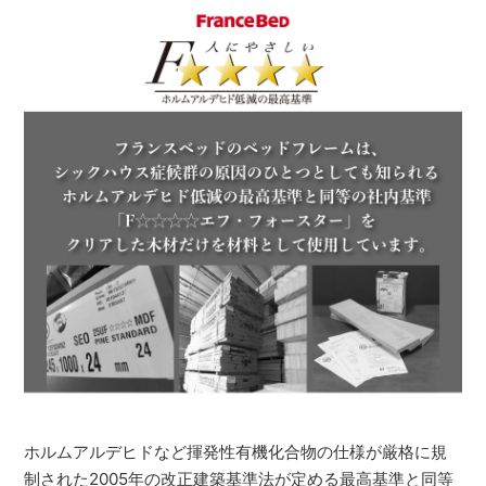
ホルムアルデヒドなど揮発性有機化合物の仕様が厳格に規
制された2005年の改正建築基準法が定める最高基準と同等