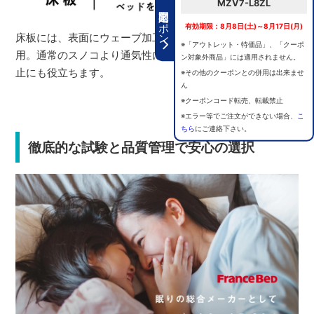
MZV7-L8ZL
期間限定クーポン
有効期限：8月8日(土)～8月17日(月)
床板には、表面にウェーブ加工を施したスノコ床板を採
※「アウトレット・特価品」、「クーポ
用。通常のスノコより通気性に優れ、マットレスのズレ防
ン対象外商品」には適用されません。
止にも役立ちます。
※その他のクーポンとの併用は出来ませ
ん
※クーポンコード転売、転載禁止
※エラー等でご注文ができない場合、
こ
ちら
にご連絡下さい。
徹底的な試験と品質管理で安心の選択