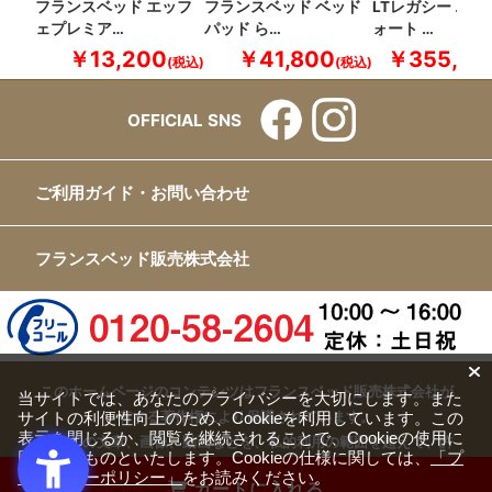
フランスベッド エッフ
フランスベッド ベッド
LTレガシー エコ
ェプレミア…
パッド ら…
ォート …
￥13,200
￥41,800
￥355,30
OFFICIAL SNS
ご利用ガイド・お問い合わせ
フランスベッド販売株式会社
このホームページのコンテンツはフランスベッド販売株式会社が
当サイトでは、あなたのプライバシーを大切にします。また
サイトの利便性向上のため、Cookieを利用しています。この
有する著作権により保護されています。
表示を閉じるか、閲覧を継続されることで、Cookieの使用に
すべての文章、画像、動画などを、私的利用の範囲を超えて、許
同意するものといたします。Cookieの仕様に関しては、
「プ
可なく複製、改変、転載することは禁じられています。
ライバシーポリシー」
をお読みください。
カートに入れる