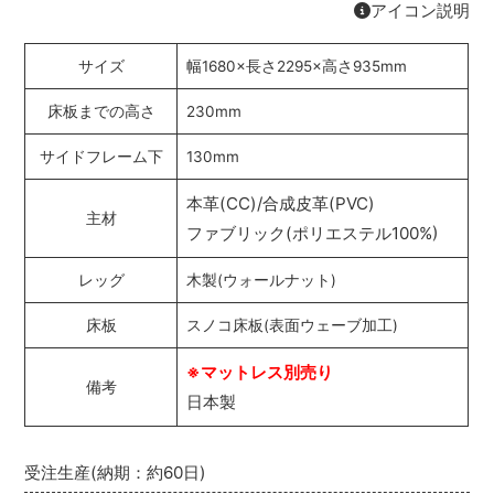
アイコン説明
サイズ
幅1680×長さ2295×高さ935mm
床板までの高さ
230mm
サイドフレーム下
130mm
本革(CC)/合成皮革(PVC)
主材
ファブリック(ポリエステル100%)
レッグ
木製(ウォールナット)
床板
スノコ床板(表面ウェーブ加工)
※マットレス別売り
備考
日本製
受注生産(納期：約60日)