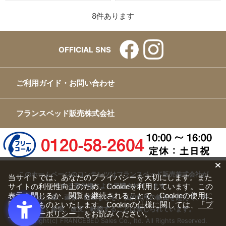
8
件あります
OFFICIAL SNS
ご利用ガイド・お問い合わせ
フランスベッド販売株式会社
このホームページのコンテンツはフランスベッド販売株式会社が
当サイトでは、あなたのプライバシーを大切にします。また
サイトの利便性向上のため、Cookieを利用しています。この
有する著作権により保護されています。
表示を閉じるか、閲覧を継続されることで、Cookieの使用に
すべての文章、画像、動画などを、私的利用の範囲を超えて、許
同意するものといたします。Cookieの仕様に関しては、
「プ
可なく複製、改変、転載することは禁じられています。
ライバシーポリシー」
をお読みください。
Copyright(c) FRANCEBED Sales Co., ltd. All Rights Reserved.