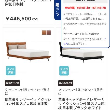
期間限定クーポン
床板 日本製
ッド スノコ床板 日本製 ブラ
有効期限：8月8日(土)～8月17日(月)
ック ホワイト
※「アウトレット・特価品」、「クーポ
￥445,500
￥346,500
ン対象外商品」には適用されません。
※その他のクーポンとの併用は出来ませ
ん
※クーポンコード転売、転載禁止
※エラー等でご注文ができない場合、
こ
ちら
にご連絡下さい。
クッション付属でゆったり贅沢
クッション付属でゆったり贅沢
に
に
総革張り レザーベッド クッシ
革張りヘッドボード レザーベ
ョン付属 スノコ床板 日本製
ッド クッション付属 スノコ床
板 日本製 ブラック ホワイト