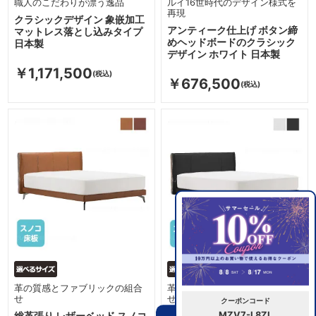
職人のこだわりが漂う逸品
ルイ16世時代のデザイン様式を
再現
クラシックデザイン 象嵌加工
アンティーク仕上げ ボタン締
マットレス落とし込みタイプ
めヘッドボードのクラシック
日本製
デザイン ホワイト 日本製
￥1,171,500
￥676,500
革の質感とファブリックの組合
革の質感とファブリックの組合
せ
せ
クーポンコード
MZV7-L8ZL
総革張り レザーベッド スノコ
革張りヘッドボード レザーベ