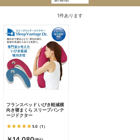
1
件あります
フランスベッド いびき軽減横
向き寝まくら スリープバンテ
ージドクター
5.0
（1）
￥14,080