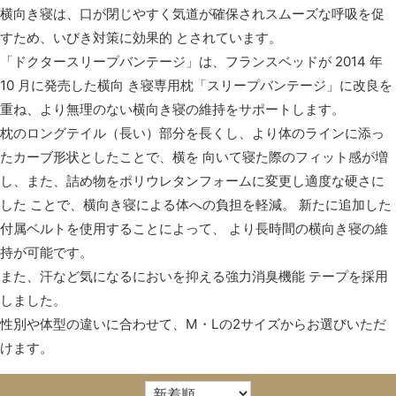
横向き寝は、口が閉じやすく気道が確保されスムーズな呼吸を促
すため、いびき対策に効果的 とされています。
「ドクタースリープバンテージ」は、フランスベッドが 2014 年
10 月に発売した横向 き寝専用枕「スリープバンテージ」に改良を
重ね、より無理のない横向き寝の維持をサポートします。
枕のロングテイル（長い）部分を長くし、より体のラインに添っ
たカーブ形状としたことで、横を 向いて寝た際のフィット感が増
し、また、詰め物をポリウレタンフォームに変更し適度な硬さに
した ことで、横向き寝による体への負担を軽減。 新たに追加した
付属ベルトを使用することによって、 より長時間の横向き寝の維
持が可能です。
また、汗など気になるにおいを抑える強力消臭機能 テープを採用
しました。
性別や体型の違いに合わせて、M・Lの2サイズからお選びいただ
けます。