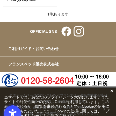
1
件あります
OFFICIAL SNS
ご利用ガイド・お問い合わせ
フランスベッド販売株式会社
このホームページのコンテンツはフランスベッド販売株式会社が
当サイトでは、あなたのプライバシーを大切にします。また
サイトの利便性向上のため、Cookieを利用しています。この
有する著作権により保護されています。
表示を閉じるか、閲覧を継続されることで、Cookieの使用に
すべての文章、画像、動画などを、私的利用の範囲を超えて、許
同意するものといたします。Cookieの仕様に関しては、
「プ
可なく複製、改変、転載することは禁じられています。
ライバシーポリシー」
をお読みください。