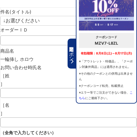
件名(タイトル)
オーダーＩＤ
クーポンコード
MZV7-L8ZL
期間限定クーポン
商品名
有効期限：8月8日(土)～8月17日(月)
一輪挿し ホロウ
※「アウトレット・特価品」、「クーポ
お問い合わせ時氏名
ン対象外商品」には適用されません。
※その他のクーポンとの併用は出来ませ
［姓
ん
］
※クーポンコード転売、転載禁止
※エラー等でご注文ができない場合、
こ
ちら
にご連絡下さい。
［名
］
（全角で入力してください）