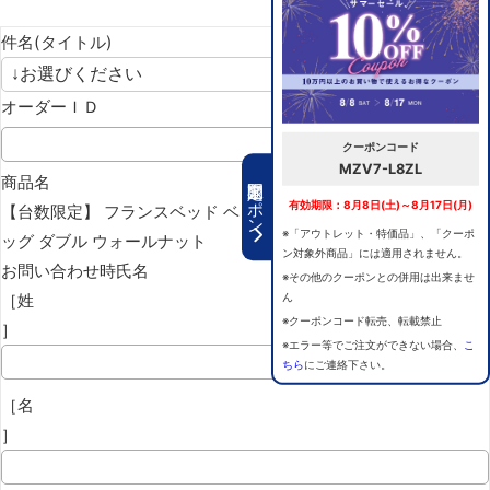
件名(タイトル)
オーダーＩＤ
クーポンコード
MZV7-L8ZL
期間限定クーポン
商品名
有効期限：8月8日(土)～8月17日(月)
【台数限定】 フランスベッド ベッドフレーム エディ EY-03C レ
※「アウトレット・特価品」、「クーポ
ッグ ダブル ウォールナット
ン対象外商品」には適用されません。
お問い合わせ時氏名
※その他のクーポンとの併用は出来ませ
［姓
ん
※クーポンコード転売、転載禁止
］
※エラー等でご注文ができない場合、
こ
ちら
にご連絡下さい。
［名
］