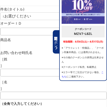
件名(タイトル)
オーダーＩＤ
クーポンコード
MZV7-L8ZL
期間限定クーポン
商品名
有効期限：8月8日(土)～8月17日(月)
※「アウトレット・特価品」、「クーポ
お問い合わせ時氏名
ン対象外商品」には適用されません。
※その他のクーポンとの併用は出来ませ
［姓
ん
］
※クーポンコード転売、転載禁止
※エラー等でご注文ができない場合、
こ
ちら
にご連絡下さい。
［名
］
（全角で入力してください）