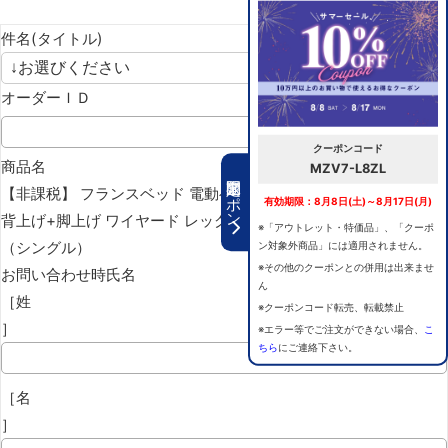
件名(タイトル)
オーダーＩＤ
クーポンコード
商品名
MZV7-L8ZL
期間限定クーポン
【非課税】 フランスベッド 電動ベッドフレーム プレサス PL-03C
有効期限：8月8日(土)～8月17日(月)
背上げ+脚上げ ワイヤード レッグ
※「アウトレット・特価品」、「クーポ
（シングル）
ン対象外商品」には適用されません。
※その他のクーポンとの併用は出来ませ
お問い合わせ時氏名
ん
［姓
※クーポンコード転売、転載禁止
］
※エラー等でご注文ができない場合、
こ
ちら
にご連絡下さい。
［名
］