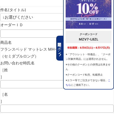
件名(タイトル)
オーダーＩＤ
クーポンコード
MZV7-L8ZL
期間限定クーポン
商品名
有効期限：8月8日(土)～8月17日(月)
フランスベッド マットレス MH-155PWM セミダブルロング
※「アウトレット・特価品」、「クーポ
（セミダブルロング）
ン対象外商品」には適用されません。
お問い合わせ時氏名
※その他のクーポンとの併用は出来ませ
［姓
ん
※クーポンコード転売、転載禁止
］
※エラー等でご注文ができない場合、
こ
ちら
にご連絡下さい。
［名
］