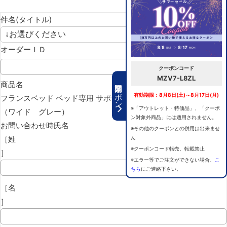
件名(タイトル)
オーダーＩＤ
クーポンコード
MZV7-L8ZL
期間限定クーポン
商品名
有効期限：8月8日(土)～8月17日(月)
フランスベッド ベッド専用 サポートグリッパー
※「アウトレット・特価品」、「クーポ
（ワイド グレー）
ン対象外商品」には適用されません。
お問い合わせ時氏名
※その他のクーポンとの併用は出来ませ
［姓
ん
※クーポンコード転売、転載禁止
］
※エラー等でご注文ができない場合、
こ
ちら
にご連絡下さい。
［名
］