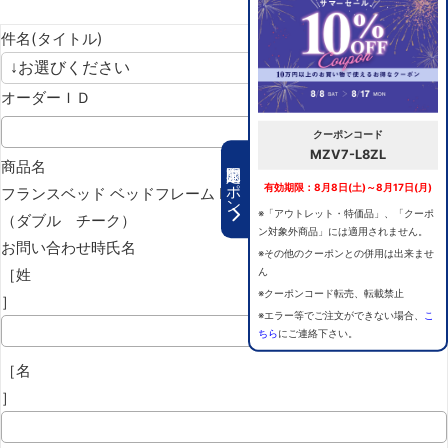
件名(タイトル)
オーダーＩＤ
クーポンコード
MZV7-L8ZL
期間限定クーポン
商品名
有効期限：8月8日(土)～8月17日(月)
フランスベッド ベッドフレーム KA-01F
※「アウトレット・特価品」、「クーポ
（ダブル チーク）
ン対象外商品」には適用されません。
お問い合わせ時氏名
※その他のクーポンとの併用は出来ませ
［姓
ん
※クーポンコード転売、転載禁止
］
※エラー等でご注文ができない場合、
こ
ちら
にご連絡下さい。
［名
］