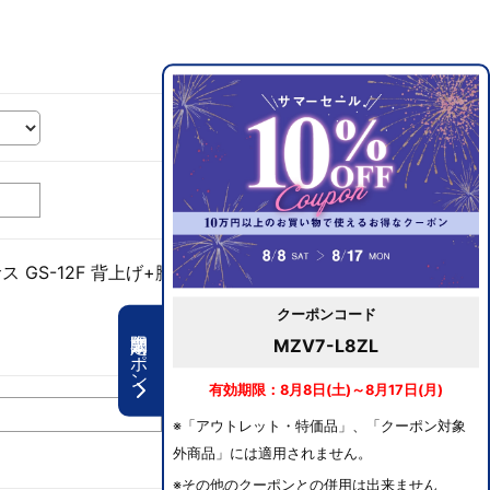
 GS-12F 背上げ+脚上げ+ヘッドレスト+上下昇降 キ
クーポンコード
期間限定クーポン
MZV7-L8ZL
有効期限：8月8日(土)～8月17日(月)
※「アウトレット・特価品」、「クーポン対象
外商品」には適用されません。
※その他のクーポンとの併用は出来ません