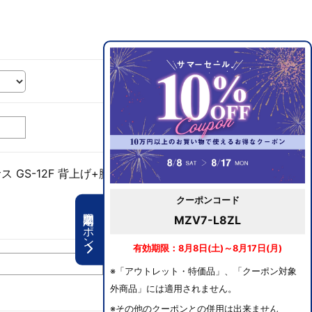
 GS-12F 背上げ+脚上げ+ヘッドレスト+上下昇降 レ
クーポンコード
期間限定クーポン
MZV7-L8ZL
有効期限：8月8日(土)～8月17日(月)
※「アウトレット・特価品」、「クーポン対象
外商品」には適用されません。
※その他のクーポンとの併用は出来ません